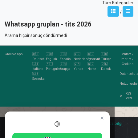
Tüm Kategoriler
/
Whatsapp grupları - tits 2026
Arama hiçbir sonuç döndürmedi
Groupio.app
🇩🇪
🇬🇧
🇪🇸
🇳🇱
🇷🇺
🇹🇷
Contact
/
Deutsch
English
Español
Nederlands
Pусский
Türkçe
Imprint
/
🇮🇹
🇵🇹
🇸🇦
🇬🇷
🇳🇴
🇩🇰
Cookies
Italiano
Português
Arapça
Yunan
Norsk
Dansk
🇸🇪
Datenschutz
Svenska
Nutzungsbe
RSS
Feed
×
🌐
Kurabiye sever misin?
🍪 Kabul ediyorum
daha fazla bilgi
Kabul ediyorum