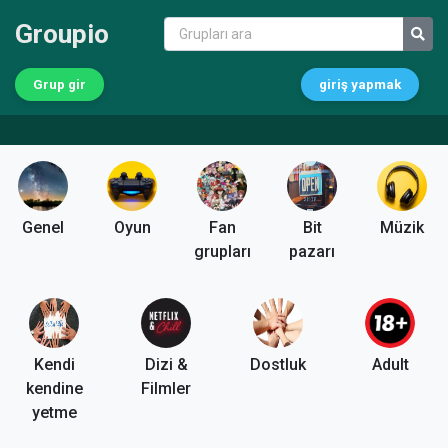
Groupio
Grup gir
giriş yapmak
Genel
Oyun
Fan
Bit
Müzik
grupları
pazarı
Kendi
Dizi &
Dostluk
Adult
kendine
Filmler
yetme