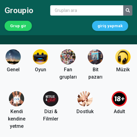
Groupio
Grup gir
giriş yapmak
Genel
Oyun
Fan
Bit
Müzik
grupları
pazarı
Kendi
Dizi &
Dostluk
Adult
kendine
Filmler
yetme