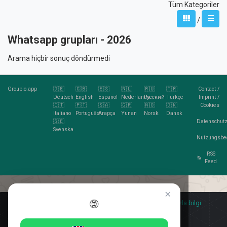
Tüm Kategoriler
/
Whatsapp grupları - 2026
Arama hiçbir sonuç döndürmedi
Groupio.app
🇩🇪
🇬🇧
🇪🇸
🇳🇱
🇷🇺
🇹🇷
Contact
/
Deutsch
English
Español
Nederlands
Pусский
Türkçe
Imprint
/
🇮🇹
🇵🇹
🇸🇦
🇬🇷
🇳🇴
🇩🇰
Cookies
Italiano
Português
Arapça
Yunan
Norsk
Dansk
🇸🇪
Datenschutz
Svenska
Nutzungsbe
RSS
Feed
×
🌐
Kurabiye sever misin?
🍪 Kabul ediyorum
daha fazla bilgi
Kabul ediyorum