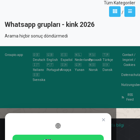
Tüm Kategoriler
/
Whatsapp grupları - kink 2026
Arama hiçbir sonuç döndürmedi
Groupio.app
🇩🇪
🇬🇧
🇪🇸
🇳🇱
🇷🇺
🇹🇷
Contact
/
Deutsch
English
Español
Nederlands
Pусский
Türkçe
Imprint
/
🇮🇹
🇵🇹
🇸🇦
🇬🇷
🇳🇴
🇩🇰
Cookies
Italiano
Português
Arapça
Yunan
Norsk
Dansk
🇸🇪
Datenschutz
Svenska
Nutzungsbe
RSS
Feed
×
🌐
Kurabiye sever misin?
🍪 Kabul ediyorum
daha fazla bilgi
Kabul ediyorum