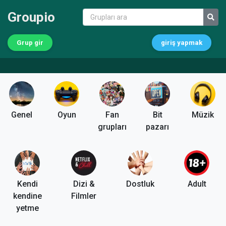
Groupio
Grup gir
giriş yapmak
Genel
Oyun
Fan
Bit
Müzik
grupları
pazarı
Kendi
Dizi &
Dostluk
Adult
kendine
Filmler
yetme