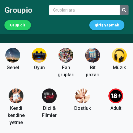
Groupio
Grup gir
giriş yapmak
Genel
Oyun
Fan
Bit
Müzik
grupları
pazarı
Kendi
Dizi &
Dostluk
Adult
kendine
Filmler
yetme