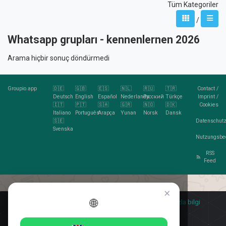
Tüm Kategoriler
/
Whatsapp grupları - kennenlernen 2026
Arama hiçbir sonuç döndürmedi
Groupio.app
🇩🇪
🇬🇧
🇪🇸
🇳🇱
🇷🇺
🇹🇷
Contact
/
Deutsch
English
Español
Nederlands
Pусский
Türkçe
Imprint
/
🇮🇹
🇵🇹
🇸🇦
🇬🇷
🇳🇴
🇩🇰
Cookies
Italiano
Português
Arapça
Yunan
Norsk
Dansk
🇸🇪
Datenschutz
Svenska
Nutzungsbe
RSS
Feed
×
🌐
Kurabiye sever misin?
🍪 Kabul ediyorum
daha fazla bilgi
Kabul ediyorum