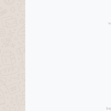
'd
Bağ