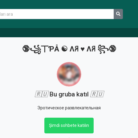
🔞꧁丅ƤÅ ☯︎ Λꋪ ♥︎ Λꋪ ꧂🔞
🇷🇺
Bu gruba katıl
🇷🇺
Эротическое развлекательная
Şimdi sohbete katılın