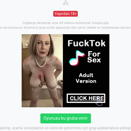
Yaşından 18+
Düğmeye tıklayarak veya QR kodunu kullanarak Groupio.app
an ayrılıyorsunuz Kendimizi grup içinde paylaşılan tüm içerik, sohbet ve medyalardan ayırıyor
Oyunuzu bu gruba verin
lantıyı, arama sonuçlarının en üstünde görünmesi için grup açıklamanıza yerleşti