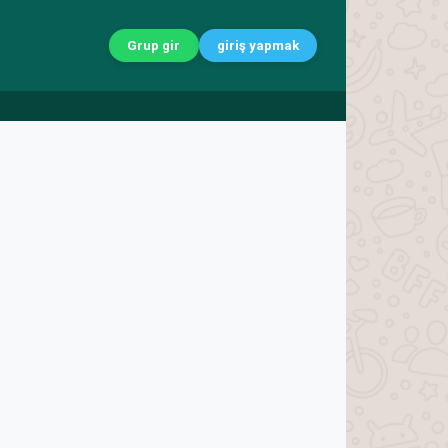
Grup gir
giriş yapmak