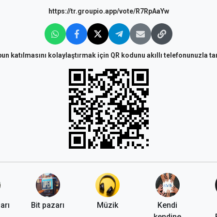
https://tr.groupio.app/vote/R7RpAaYw
un katılmasını kolaylaştırmak için QR kodunu akıllı telefonunuzla ta
arı
Bit pazarı
Müzik
Kendi
kendine