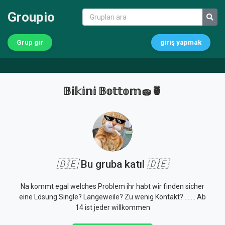
Groupio
Grup gir
giriş yapmak
𝔹𝕚𝕜𝕚𝕟𝕚 𝔹𝕠𝕥𝕥𝕠𝕞🧽🍍
🇩🇪
Bu gruba katıl
🇩🇪
Na kommt egal welches Problem ihr habt wir finden sicher
eine Lösung Single? Langeweile? Zu wenig Kontakt? ....... Ab
14 ist jeder willkommen