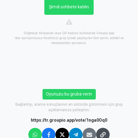
Şimdi sohbete katılın
Düğmeye tıklayarak veya QR kodunu kullanarak Groupio.app
'dan ayrılıyorsunuz Kendimizi grup içinde paylaşılan tüm içerik, sohbet ve
medyalardan ayırıyoruz.
Oyunuzu bu gruba verin
Bağlantıyı, arama sonuçlarının en üstünde görünmesi için grup
açıklamanıza yerleştirin.
https://tr.groupio.app/vote/1nga0Oq0