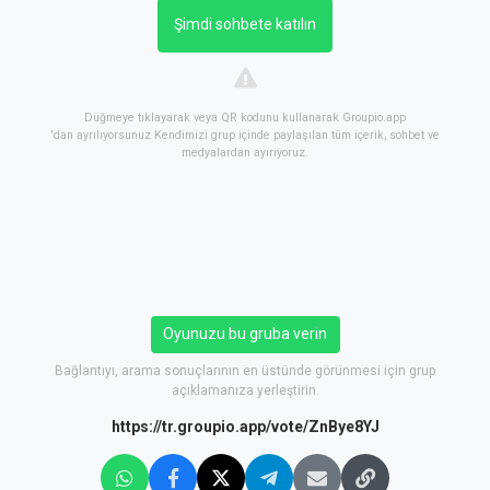
Şimdi sohbete katılın
Düğmeye tıklayarak veya QR kodunu kullanarak Groupio.app
'dan ayrılıyorsunuz Kendimizi grup içinde paylaşılan tüm içerik, sohbet ve
medyalardan ayırıyoruz.
Oyunuzu bu gruba verin
Bağlantıyı, arama sonuçlarının en üstünde görünmesi için grup
açıklamanıza yerleştirin.
https://tr.groupio.app/vote/ZnBye8YJ