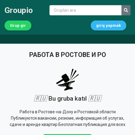
Groupio
Grup gir
giriş yapmak
РАБОТА В РОСТОВЕ И РО
🇷🇺
Bu gruba katıl
🇷🇺
Работа в Ростове-на-Дону и Ростовкой области
Публикуются вакансии, резюме, информация об услугах,
сдаче и аренде квартир Бесплатная публикация для всех