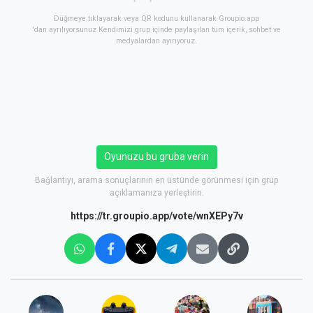
Düğmeye tıklayarak veya QR kodunu kullanarak Groupio.app
'dan ayrılıyorsunuz Kendimizi grup içinde paylaşılan tüm içerik, sohbet ve
medyalardan ayırıyoruz.
Oyunuzu bu gruba verin
Bağlantıyı, arama sonuçlarının en üstünde görünmesi için grup
açıklamanıza yerleştirin.
https://tr.groupio.app/vote/wnXEPy7v