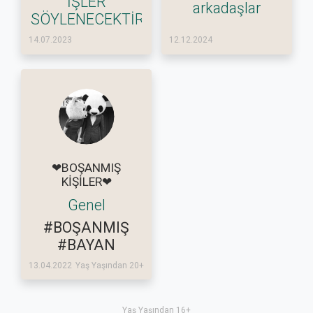
İŞLER
arkadaşlar
SÖYLENECEKTİR
14.07.2023
12.12.2024
❤BOŞANMIŞ
KİŞİLER❤
Genel
#BOŞANMIŞ
#BAYAN
13.04.2022
Yaş Yaşından 20+
Yaş Yaşından 16+