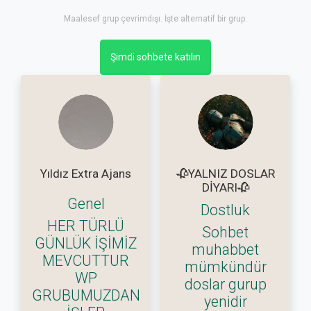
Maalesef grup çevrimdışı. İşte alternatif bir grup:
Şimdi sohbete katılın
Yıldız Extra Ajans
🥀YALNIZ DOSLAR
DİYARI🥀
Genel
Dostluk
HER TÜRLÜ
Sohbet
GÜNLÜK İŞİMİZ
muhabbet
MEVCUTTUR
mümkündür
WP
doslar gurup
GRUBUMUZDAN
yenidir