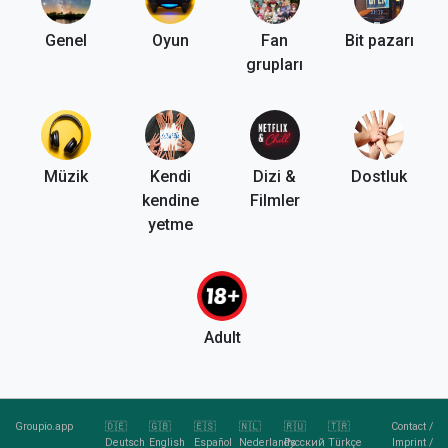
Genel
Oyun
Fan
Bit pazarı
grupları
Müzik
Kendi
Dizi &
Dostluk
kendine
Filmler
yetme
Adult
Groupio.app
🇩🇪
🇬🇧
🇪🇸
🇳🇱
🇷🇺
🇹🇷
Contact
/
Deutsch
English
Español
Nederlands
Pусский
Türkçe
Imprint
/