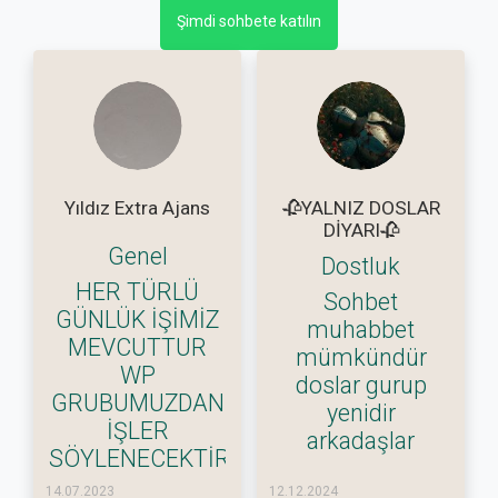
Şimdi sohbete katılın
Yıldız Extra Ajans
🥀YALNIZ DOSLAR
DİYARI🥀
Genel
Dostluk
HER TÜRLÜ
Sohbet
GÜNLÜK İŞİMİZ
muhabbet
MEVCUTTUR
mümkündür
WP
doslar gurup
GRUBUMUZDAN
yenidir
İŞLER
arkadaşlar
SÖYLENECEKTİR
14.07.2023
12.12.2024