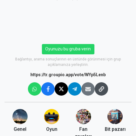
Oyunuzu bu gruba verin
Bağlantıyı, arama sonuçlarının en üstünde görünmesi için grup
açıklamanıza yerleştirin.
https://tr.groupio.app/vote/WYp5Lenb
Genel
Oyun
Fan
Bit pazarı