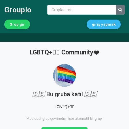
Groupio
Grup gir
giriş yapmak
LGBTQ+🏳️‍🌈 Community❤️
🇩🇪
Bu gruba katıl
🇩🇪
LGBTQ+🏳️‍🌈
Maalesef grup çevrimdışı. İşte alternatif bir grup: