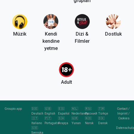
grupları
Müzik
Kendi
Dizi &
Dostluk
kendine
Filmler
yetme
Adult
Groupio.app
🇩🇪
🇬🇧
🇪🇸
🇳🇱
🇷🇺
🇹🇷
Contact
/
Deutsch
English
Español
Nederlands
Pусский
Türkçe
Imprint
/
🇮🇹
🇵🇹
🇸🇦
🇬🇷
🇳🇴
🇩🇰
Cookies
Italiano
Português
Arapça
Yunan
Norsk
Dansk
🇸🇪
Datenschutz
Svenska