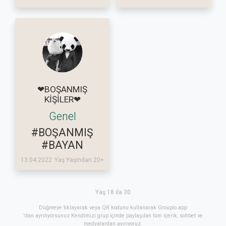
❤BOŞANMIŞ
KİŞİLER❤
Genel
#BOŞANMIŞ
#BAYAN
13.04.2022
Yaş Yaşından 20+
Yaş 18 ila 30
Düğmeye tıklayarak veya QR kodunu kullanarak Groupio.app
'dan ayrılıyorsunuz Kendimizi grup içinde paylaşılan tüm içerik, sohbet ve
medyalardan ayırıyoruz.