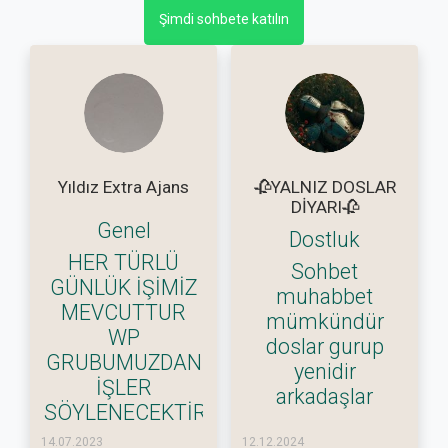
Şimdi sohbete katılın
Yıldız Extra Ajans
🥀YALNIZ DOSLAR
DİYARI🥀
Genel
Dostluk
HER TÜRLÜ
Sohbet
GÜNLÜK İŞİMİZ
muhabbet
MEVCUTTUR
mümkündür
WP
doslar gurup
GRUBUMUZDAN
yenidir
İŞLER
arkadaşlar
SÖYLENECEKTİR
14.07.2023
12.12.2024