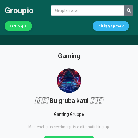
Groupio
Grup gir
giriş yapmak
Gaming
🇩🇪
Bu gruba katıl
🇩🇪
Gaming Gruppe
Maalesef grup çevrimdışı. İşte alternatif bir grup: