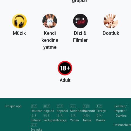
grupları
Müzik
Kendi
Dizi &
Dostluk
kendine
Filmler
yetme
Adult
Groupio.app
🇩🇪
🇬🇧
🇪🇸
🇳🇱
🇷🇺
🇹🇷
Contact
/
Deutsch
English
Español
Nederlands
Pусский
Türkçe
Imprint
/
🇮🇹
🇵🇹
🇸🇦
🇬🇷
🇳🇴
🇩🇰
Cookies
Italiano
Português
Arapça
Yunan
Norsk
Dansk
🇸🇪
Datenschutz
Svenska