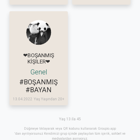
❤BOŞANMIŞ
KİŞİLER❤
Genel
#BOŞANMIŞ
#BAYAN
13.04.2022
Yaş Yaşından 20+
Yaş 13 ila 45
Düğmeye tıklayarak veya QR kodunu kullanarak Groupio.app
'dan ayrılıyorsunuz Kendimizi grup içinde paylaşılan tüm içerik, sohbet ve
medyalardan ayırıyoruz.