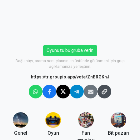
Oyunuzu bu gruba verin
Bağlantıyı, arama sonuçlarının en üstünde görünmesi için grup
açıklamanıza yerleştirin.
https://tr.groupio.app/vote/ZnBRGKnJ
Genel
Oyun
Fan
Bit pazarı